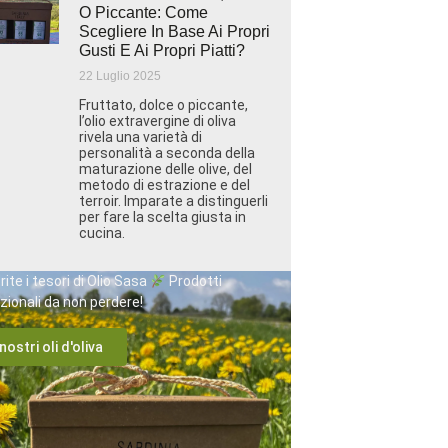
O Piccante: Come
Scegliere In Base Ai Propri
Gusti E Ai Propri Piatti?
22 Luglio 2025
Fruttato, dolce o piccante,
l’olio extravergine di oliva
rivela una varietà di
personalità a seconda della
maturazione delle olive, del
metodo di estrazione e del
terroir. Imparate a distinguerli
per fare la scelta giusta in
cucina.
ite i tesori di Olio Sasa
Prodotti
zionali da non perdere!
 nostri oli d'oliva