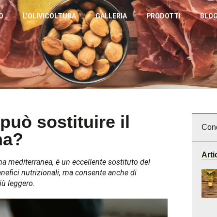
O
L’OLIVICOLTURA
GALLERIA
PRODOTTI
BLO
può sostituire il
Cond
na?
Arti
cina mediterranea, è un eccellente sostituto del
enefici nutrizionali, ma consente anche di
iù leggero.