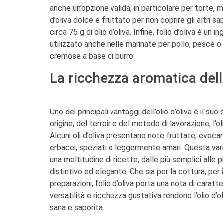
anche un’opzione valida, in particolare per torte, mu
d’oliva dolce e fruttato per non coprire gli altri sa
circa 75 g di olio d’oliva. Infine, l’olio d’oliva è u
utilizzato anche nelle marinate per pollo, pesce o 
cremose a base di burro.
La ricchezza aromatica dell’
Uno dei principali vantaggi dell’olio d’oliva è il s
origine, del terroir e del metodo di lavorazione, l’o
Alcuni oli d’oliva presentano note fruttate, evoca
erbacei, speziati o leggermente amari. Questa variet
una moltitudine di ricette, dalle più semplici alle pi
distintivo ed elegante. Che sia per la cottura, pe
preparazioni, l’olio d’oliva porta una nota di carat
versatilità e ricchezza gustativa rendono l’olio d’
sana e saporita.