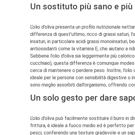
Un sostituto più sano e più 
L’olio d’oliva presenta un profilo nutrizionale net
differenza di quest’ultimo, ricco di grassi saturi, 
insaturi, in particolare acidi grassi monoinsaturi, 
antiossidanti come la vitamina E, che aiutano a rid
Sebbene l’olio d’oliva sia leggermente più caloric
cucchiaio), questa differenza è comunque modest
cerca di mantenere o perdere peso. Inoltre, l’olio d
ideale per le persone con sensibilità digestive o int
sono meglio assorbiti dall’organismo, offrendo così
Un solo gesto per dare sapor
L’olio d’oliva può facilmente sostituire il burro in d
frittura, è ideale a fuoco medio ed è perfetto per p
pesci, conferendo una texture gradevole e un sapore