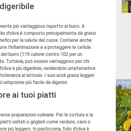
digeribile
tamente più vantaggioso rispetto al burro. A
l’olio d’oliva è composto principalmente da grassi
benefici per la salute del cuore. Contiene anche
urre l’infiammazione e a proteggere le cellule.
o del burro (119 calorie contro 102 per un
a. Tuttavia, può essere vantaggioso per chi
’oliva è più digeribile, rendendolo un’alternativa
olleranza al lattosio. I suoi acidi grassi leggeri
 un’opzione più facile da digerire.
Scopr
ecce
e ai tuoi piatti
I
iverse preparazioni culinarie. Per la cottura e la
iatti saltati o grigliati come verdure, carni o
 più leggero. In pasticceria, l’olio d’oliva è