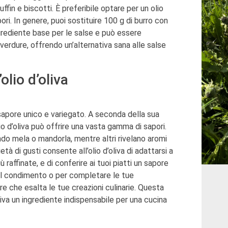
ffin e biscotti. È preferibile optare per un olio
pori. In genere, puoi sostituire 100 g di burro con
n ingrediente base per le salse e può essere
verdure, offrendo un’alternativa sana alle salse
olio d’oliva
uo sapore unico e variegato. A seconda della sua
lio d’oliva può offrire una vasta gamma di sapori.
ndo mela o mandorla, mentre altri rivelano aromi
à di gusti consente all’olio d’oliva di adattarsi a
ù raffinate, e di conferire ai tuoi piatti un sapore
r il condimento o per completare le tue
tere che esalta le tue creazioni culinarie. Questa
oliva un ingrediente indispensabile per una cucina