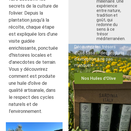
millénaire. Une
secrets de la culture de
expérience
entre nature,
l’olivier. Depuis la
tradition et
plantation jusqu’à la
goût, qui
redonne du
récolte, chaque étape
sens à ce
est expliquée lors d’une
trésor
méditerranéen.
visite guidée
Découvrez les trésors
enrichissante, ponctuée
d’Olio Sasa
des produits
d’histoires locales et
d’exception à ne pas
d’anecdotes de terrain.
manquer !
Vous y découvrirez
comment est produite
Nos Huiles d'Olive
une huile d’olive de
qualité artisanale, dans
le respect des cycles
naturels et de
l’environnement.