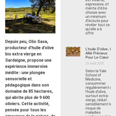
est vivante,
expressive, et
mérite d’être
choisie avec
un minimum
d’écoute pour
révéler tout ce
qu’elle a à
offrir.
Depuis peu, Olio Sasa,
producteur d’huile d’olive
L’huile D’olive, Un
Allié Précieux
bio extra vierge en
Pour Le Cœur
Sardaigne, propose une
25 août 2025
expérience immersive
Selon la Yale
inédite : une plongée
School of
sensorielle et
Medicine,
consommer
pédagogique dans son
régulièrement de
domaine de 85 hectares,
l’huile d’olive,
surtout extra-
qui abrite plus de 9 600
vierge, réduit
oliviers. Cette activité,
sensiblement le
risque de
pensée pour tous les
maladies