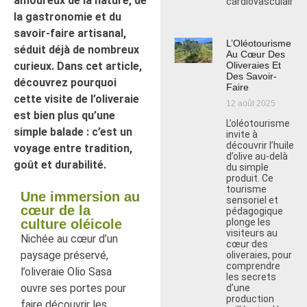
amoureux de la nature, de
cardiovasculaires.
la gastronomie et du
savoir-faire artisanal,
L’Oléotourisme
séduit déjà de nombreux
Au Cœur Des
curieux. Dans cet article,
Oliveraies Et
Des Savoir-
découvrez pourquoi
Faire
cette visite de l’oliveraie
12 août 2025
est bien plus qu’une
L’oléotourisme
simple balade : c’est un
invite à
découvrir l’huile
voyage entre tradition,
d’olive au-delà
goût et durabilité.
du simple
produit. Ce
tourisme
Une immersion au
sensoriel et
cœur de la
pédagogique
plonge les
culture oléicole
visiteurs au
Nichée au cœur d’un
cœur des
paysage préservé,
oliveraies, pour
comprendre
l’oliveraie Olio Sasa
les secrets
ouvre ses portes pour
d’une
production
faire découvrir les