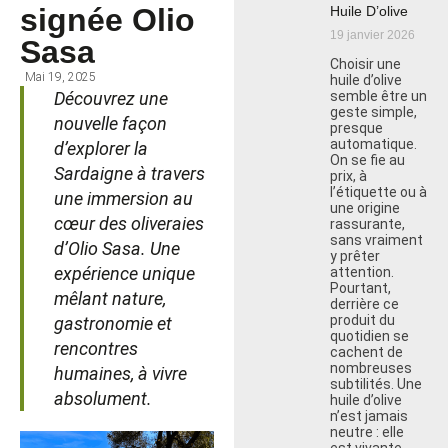
signée Olio
Huile D’olive
19 janvier 2026
Sasa
Choisir une
Mai 19, 2025
huile d’olive
Découvrez une
semble être un
geste simple,
nouvelle façon
presque
automatique.
d’explorer la
On se fie au
Sardaigne à travers
prix, à
l’étiquette ou à
une immersion au
une origine
cœur des oliveraies
rassurante,
sans vraiment
d’Olio Sasa. Une
y prêter
expérience unique
attention.
Pourtant,
mêlant nature,
derrière ce
produit du
gastronomie et
quotidien se
rencontres
cachent de
nombreuses
humaines, à vivre
subtilités. Une
absolument.
huile d’olive
n’est jamais
neutre : elle