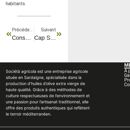
habitants.
Précédent
Suivant
Conseils Pour Identifier Une Huile D’olive De Qualité
Cap Sur Les Plus Beaux Lieux À Découvrir En Sardaigne
M
A 
Sociétà agricola est une entreprise agricole
Ga
située en Sardaigne, spécialisée dans la
Pr
production d’huiles d’olive extra vierge de
Co
haute qualité. Grâce à des méthodes de
culture respectueuses de l’environnement et
une passion pour l’artisanat traditionnel, elle
offre des produits authentiques qui reflètent
le terroir méditerranéen.