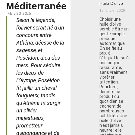
Méditerranée
Huile D’olive
19 janvier 2026
Mars 20, 2025
Selon la légende,
Choisir une
huile d’olive
l'olivier serait né d'un
semble être un
geste simple,
concours entre
presque
Athéna, déesse de la
automatique.
On se fie au
sagesse, et
prix, à
Poséidon, dieu des
l’étiquette ou à
une origine
mers. Pour séduire
rassurante,
les dieux de
sans vraiment
y prêter
l'Olympe, Poséidon
attention.
Pourtant,
fit jaillir un cheval
derrière ce
fougueux, tandis
produit du
quotidien se
qu'Athéna fit surgir
cachent de
un olivier
nombreuses
subtilités. Une
majestueux,
huile d’olive
prometteur
n’est jamais
neutre : elle
d'abondance et de