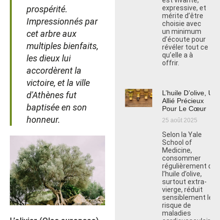
est vivante,
prospérité.
expressive, et
mérite d’être
Impressionnés par
choisie avec
un minimum
cet arbre aux
d’écoute pour
multiples bienfaits,
révéler tout ce
qu’elle a à
les dieux lui
offrir.
accordèrent la
victoire, et la ville
L’huile D’olive, Un
d'Athènes fut
Allié Précieux
baptisée en son
Pour Le Cœur
honneur.
25 août 2025
Selon la Yale
School of
Medicine,
consommer
régulièrement de
l’huile d’olive,
surtout extra-
vierge, réduit
sensiblement le
risque de
maladies