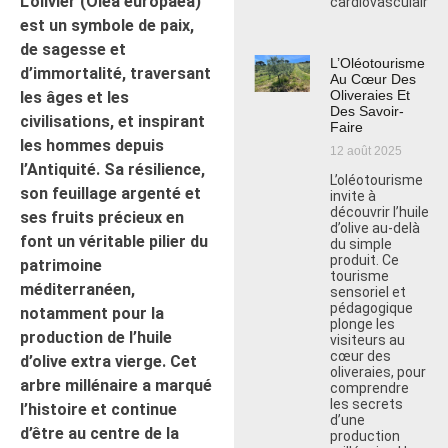
L’olivier (Olea europaea)
cardiovasculaires.
est un symbole de paix,
de sagesse et
L’Oléotourisme
d’immortalité, traversant
Au Cœur Des
Oliveraies Et
les âges et les
Des Savoir-
civilisations, et inspirant
Faire
les hommes depuis
12 août 2025
l’Antiquité. Sa résilience,
L’oléotourisme
son feuillage argenté et
invite à
découvrir l’huile
ses fruits précieux en
d’olive au-delà
font un véritable pilier du
du simple
produit. Ce
patrimoine
tourisme
méditerranéen,
sensoriel et
pédagogique
notamment pour la
plonge les
production de l’huile
visiteurs au
cœur des
d’olive extra vierge. Cet
oliveraies, pour
arbre millénaire a marqué
comprendre
les secrets
l’histoire et continue
d’une
d’être au centre de la
production