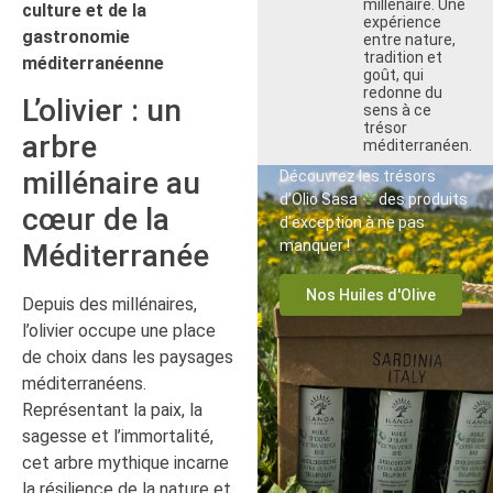
millénaire. Une
culture et de la
expérience
gastronomie
entre nature,
tradition et
méditerranéenne
goût, qui
redonne du
L’olivier : un
sens à ce
trésor
arbre
méditerranéen.
millénaire au
Découvrez les trésors
d’Olio Sasa
des produits
cœur de la
d’exception à ne pas
manquer !
Méditerranée
Nos Huiles d'Olive
Depuis des millénaires,
l’olivier occupe une place
de choix dans les paysages
méditerranéens.
Représentant la paix, la
sagesse et l’immortalité,
cet arbre mythique incarne
la résilience de la nature et